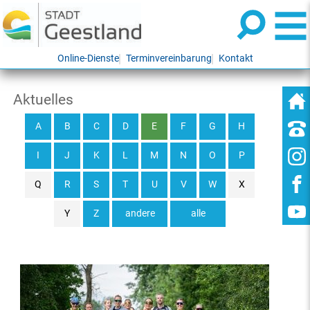
Online-Dienste
Terminvereinbarung
Kontakt
Aktuelles
A
B
C
D
E
F
G
H
I
J
K
L
M
N
O
P
Q
R
S
T
U
V
W
X
Y
Z
andere
alle