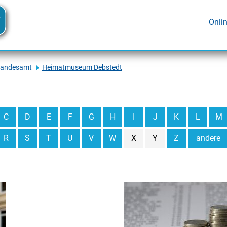
Onli
tandesamt
Heimatmuseum Debstedt
C
D
E
F
G
H
I
J
K
L
M
R
S
T
U
V
W
X
Y
Z
andere