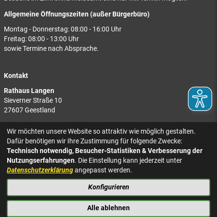
Allgemeine Öffnungszeiten (außer Bürgerbüro)
Montag - Donnerstag: 08:00 - 16:00 Uhr
Freitag: 08:00 - 13:00 Uhr
sowie Termine nach Absprache.
Kontakt
Rathaus Langen
Sieverner Straße 10
27607 Geestland
Rathaus Bad Bederkesa
Wir möchten unsere Website so attraktiv wie möglich gestalten.
Am Markt 8
Dafür benötigen wir Ihre Zustimmung für folgende Zwecke:
27624 Geestland
Technisch notwendig, Besucher-Statistiken & Verbesserung der
Nutzungserfahrungen
. Die Einstellung kann jederzeit unter
Tel.: 04743 937-2300
Datenschutzerklärung
angepasst werden.
Konfigurieren
KONTAKT
NACH OBEN
IMPRESSUM
Alle ablehnen
DATENSCHUTZ