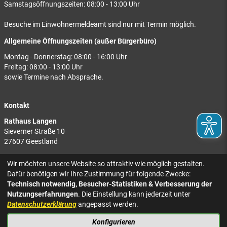
Samstagsöffnungszeiten: 08:00 - 13:00 Uhr
Besuche im Einwohnermeldeamt sind nur mit Termin möglich.
Allgemeine Öffnungszeiten (außer Bürgerbüro)
Montag - Donnerstag: 08:00 - 16:00 Uhr
Freitag: 08:00 - 13:00 Uhr
sowie Termine nach Absprache.
Kontakt
Rathaus Langen
Sieverner Straße 10
27607 Geestland
Rathaus Bad Bederkesa
Wir möchten unsere Website so attraktiv wie möglich gestalten.
Am Markt 8
Dafür benötigen wir Ihre Zustimmung für folgende Zwecke:
27624 Geestland
Technisch notwendig, Besucher-Statistiken & Verbesserung der
Nutzungserfahrungen
. Die Einstellung kann jederzeit unter
Tel.: 04743 937-2300
Datenschutzerklärung
angepasst werden.
Konfigurieren