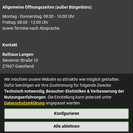
Allgemeine Öffnungszeiten (außer Bürgerbüro)
Montag - Donnerstag: 08:00 - 16:00 Uhr
Freitag: 08:00 - 13:00 Uhr
sowie Termine nach Absprache.
Kontakt
Rathaus Langen
Sieverner Straße 10
27607 Geestland
Rathaus Bad Bederkesa
Wir möchten unsere Website so attraktiv wie möglich gestalten.
Am Markt 8
Dafür benötigen wir Ihre Zustimmung für folgende Zwecke:
27624 Geestland
Technisch notwendig, Besucher-Statistiken & Verbesserung der
Nutzungserfahrungen
. Die Einstellung kann jederzeit unter
Tel.: 04743 937-2300
Datenschutzerklärung
angepasst werden.
Konfigurieren
KONTAKT
NACH OBEN
IMPRESSUM
Alle ablehnen
DATENSCHUTZ