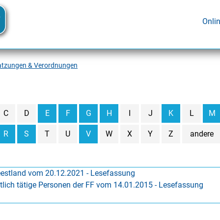
Onli
atzungen & Verordnungen
C
D
E
F
G
H
I
J
K
L
M
R
S
T
U
V
W
X
Y
Z
andere
estland vom 20.12.2021 - Lesefassung
ich tätige Personen der FF vom 14.01.2015 - Lesefassung