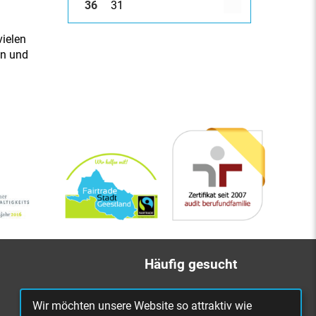
36
31
vielen
en und
Häufig gesucht
Bürgerbüro
Wir möchten unsere Website so attraktiv wie