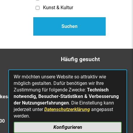
Kunst & Kultur
Häufig gesucht
Bürgerbüro
Wir möchten unsere Website so attraktiv wie
Online Rathaus
möglich gestalten. Dafür benötigen wir Ihre
Zustimmung für folgende Zwecke:
Technisch
Was erledige ich wo?
notwendig, Besucher-Statistiken & Verbesserung
rkesa
Stellenangebote
der Nutzungserfahrungen
. Die Einstellung kann
jederzeit unter
Datenschutzerklärung
angepasst
Mängelmeldung
werden.
Straßenbeleuchtung
300
defekt
Konfigurieren