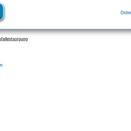
Onli
bfallentsorgung
en