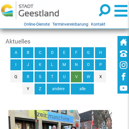
Online-Dienste
Terminvereinbarung
Kontakt
Aktuelles
A
B
C
D
E
F
G
H
I
J
K
L
M
N
O
P
Q
R
S
T
U
V
W
X
Y
Z
andere
alle