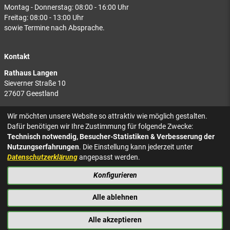
Montag - Donnerstag: 08:00 - 16:00 Uhr
Freitag: 08:00 - 13:00 Uhr
sowie Termine nach Absprache.
Kontakt
Rathaus Langen
Sieverner Straße 10
27607 Geestland
Rathaus Bad Bederkesa
Wir möchten unsere Website so attraktiv wie möglich gestalten.
Am Markt 8
Dafür benötigen wir Ihre Zustimmung für folgende Zwecke:
27624 Geestland
Technisch notwendig, Besucher-Statistiken & Verbesserung der
Nutzungserfahrungen
. Die Einstellung kann jederzeit unter
Tel.: 04743 937-2300
Datenschutzerklärung
angepasst werden.
Konfigurieren
KONTAKT
NACH OBEN
IMPRESSUM
Alle ablehnen
DATENSCHUTZ
BARRIEREFREIHEIT
Alle akzeptieren
PRESSE