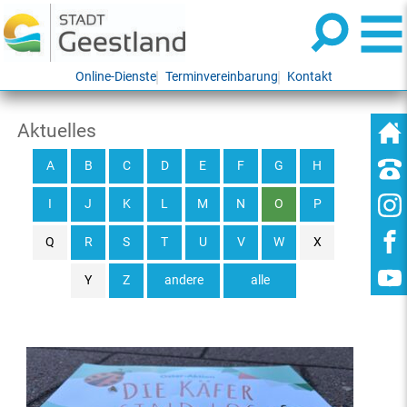
Online-Dienste
Terminvereinbarung
Kontakt
Aktuelles
A
B
C
D
E
F
G
H
I
J
K
L
M
N
O
P
Q
R
S
T
U
V
W
X
Y
Z
andere
alle