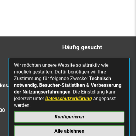
Häufig gesucht
Bürgerbüro
Wir möchten unsere Website so attraktiv wie
Online Rathaus
möglich gestalten. Dafür benötigen wir Ihre
Zustimmung für folgende Zwecke:
Technisch
Was erledige ich wo?
notwendig, Besucher-Statistiken & Verbesserung
rkesa
Stellenangebote
der Nutzungserfahrungen
. Die Einstellung kann
jederzeit unter
Datenschutzerklärung
angepasst
Mängelmeldung
werden.
Straßenbeleuchtung
300
defekt
Konfigurieren
Alle ablehnen