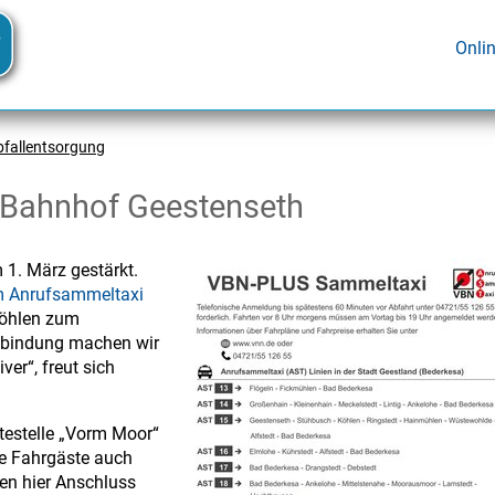
Onli
bfallentsorgung
 Bahnhof Geestenseth
 1. März gestärkt.
m Anrufsammeltaxi
Köhlen zum
Anbindung machen wir
er“, freut sich
ltestelle „Vorm Moor“
e Fahrgäste auch
en hier Anschluss