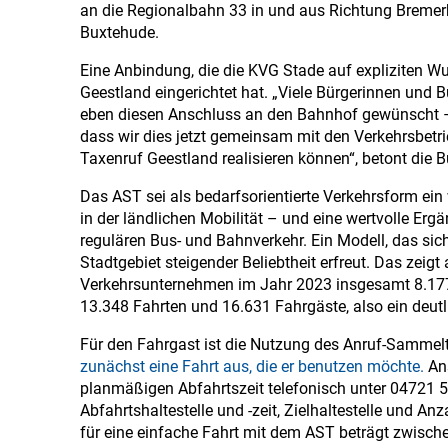
an die Regionalbahn 33 in und aus Richtung Breme
Buxtehude.
Eine Anbindung, die die KVG Stade auf expliziten W
Geestland eingerichtet hat. „Viele Bürgerinnen und 
eben diesen Anschluss an den Bahnhof gewünscht 
dass wir dies jetzt gemeinsam mit den Verkehrsbet
Taxenruf Geestland realisieren können“, betont die B
Das AST sei als bedarfsorientierte Verkehrsform ein
in der ländlichen Mobilität – und eine wertvolle Er
regulären Bus- und Bahnverkehr. Ein Modell, das si
Stadtgebiet steigender Beliebtheit erfreut. Das zeigt
Verkehrsunternehmen im Jahr 2023 insgesamt 8.177
13.348 Fahrten und 16.631 Fahrgäste, also ein deutl
Für den Fahrgast ist die Nutzung des Anruf-Sammelt
zunächst eine Fahrt aus, die er benutzen möchte.
Ans
planmäßigen Abfahrtszeit telefonisch unter 04721 
Abfahrtshaltestelle und -zeit, Zielhaltestelle und An
für eine einfache Fahrt mit dem AST beträgt zwischen