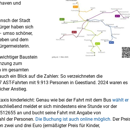
rhaven und
unsch der Stadt
Bürger haben sich
– umso schöner,
rieben und dem
ürgermeisterin.
 wichtiger Baustein
gänzung zum
ch im gesamten
 auch ein Blick auf die Zahlen: So verzeichneten die
 AST-Fahrten mit 9.913 Personen in Geestland. 2024 waren es
icher Anstieg.
axis kinderleicht: Genau wie bei der Fahrt mit dem Bus
wählt er
chließend meldet er sich mindestens eine Stunde vor der
5512655 an und bucht seine Fahrt mit Angabe von
zahl der Personen.
Die Buchung ist auch online möglich.
Der Prei
 zwei und drei Euro (ermäßigter Preis für Kinder,