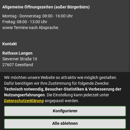
Allgemeine Öffnungszeiten (außer Bürgerbüro)
Montag - Donnerstag: 08:00 - 16:00 Uhr
Freitag: 08:00 - 13:00 Uhr
sowie Termine nach Absprache.
Kontakt
Rathaus Langen
Sieverner Straße 10
27607 Geestland
Rathaus Bad Bederkesa
Wir möchten unsere Website so attraktiv wie möglich gestalten.
Am Markt 8
Dafür benötigen wir Ihre Zustimmung für folgende Zwecke:
27624 Geestland
Technisch notwendig, Besucher-Statistiken & Verbesserung der
Nutzungserfahrungen
. Die Einstellung kann jederzeit unter
Tel.: 04743 937-2300
Datenschutzerklärung
angepasst werden.
Konfigurieren
KONTAKT
NACH OBEN
IMPRESSUM
Alle ablehnen
DATENSCHUTZ