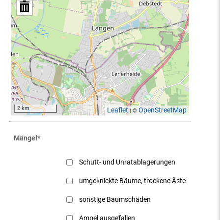
2 km
Leaflet
OpenStreetMap
| ©
Mängel
*
Schutt- und Unratablagerungen
umgeknickte Bäume, trockene Äste
sonstige Baumschäden
Ampel ausgefallen