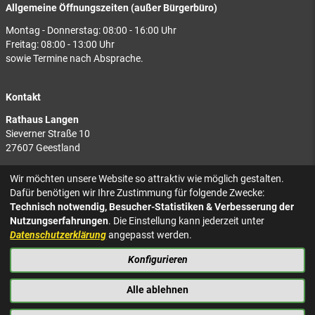
Allgemeine Öffnungszeiten (außer Bürgerbüro)
Montag - Donnerstag: 08:00 - 16:00 Uhr
Freitag: 08:00 - 13:00 Uhr
sowie Termine nach Absprache.
Kontakt
Rathaus Langen
Sieverner Straße 10
27607 Geestland
Rathaus Bad Bederkesa
Wir möchten unsere Website so attraktiv wie möglich gestalten.
Am Markt 8
Dafür benötigen wir Ihre Zustimmung für folgende Zwecke:
27624 Geestland
Technisch notwendig, Besucher-Statistiken & Verbesserung der
Nutzungserfahrungen
. Die Einstellung kann jederzeit unter
Tel.: 04743 937-2300
Datenschutzerklärung
angepasst werden.
Konfigurieren
KONTAKT
NACH OBEN
IMPRESSUM
Alle ablehnen
DATENSCHUTZ
BARRIEREFREIHEIT