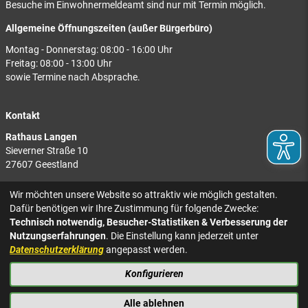
Besuche im Einwohnermeldeamt sind nur mit Termin möglich.
Allgemeine Öffnungszeiten (außer Bürgerbüro)
Montag - Donnerstag: 08:00 - 16:00 Uhr
Freitag: 08:00 - 13:00 Uhr
sowie Termine nach Absprache.
Kontakt
Rathaus Langen
Sieverner Straße 10
27607 Geestland
Rathaus Bad Bederkesa
Wir möchten unsere Website so attraktiv wie möglich gestalten.
Am Markt 8
Dafür benötigen wir Ihre Zustimmung für folgende Zwecke:
27624 Geestland
Technisch notwendig, Besucher-Statistiken & Verbesserung der
Nutzungserfahrungen
. Die Einstellung kann jederzeit unter
Tel.: 04743 937-2300
Datenschutzerklärung
angepasst werden.
Konfigurieren
KONTAKT
NACH OBEN
IMPRESSUM
Alle ablehnen