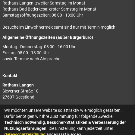
Rathaus Langen: zweiter Samstag im Monat
Rathaus Bad Bederkesa: erster Samstag im Monat
Samstagsöffnungszeiten: 08:00 - 13:00 Uhr
Besuche im Einwohnermeldeamt sind nur mit Termin möglich.
Allgemeine Öffnungszeiten (außer Bürgerbüro)
Montag - Donnerstag: 08:00 - 16:00 Uhr
Freitag: 08:00 - 13:00 Uhr
sowie Termine nach Absprache.
Kontakt
Rathaus Langen
Sieverner Straße 10
27607 Geestland
Rathaus Bad Bederkesa
Wir möchten unsere Website so attraktiv wie möglich gestalten.
Am Markt 8
Dafür benötigen wir Ihre Zustimmung für folgende Zwecke:
27624 Geestland
Technisch notwendig, Besucher-Statistiken & Verbesserung der
Nutzungserfahrungen
. Die Einstellung kann jederzeit unter
Tel.: 04743 937-2300
Datenschutzerklärung
angepasst werden.