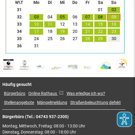
W\T
Mo
Di
Mi
Do
Fr
Sa
So
31
01
02
32
03
04
05
06
07
08
09
33
10
11
12
13
14
15
16
34
17
18
19
20
21
22
23
35
24
25
26
27
28
29
30
36
31
Häufig gesucht
Bürgerbüro
Online Rathaus
Was erledige ich wo?
Stellenangebote
Mängelmeldung
Straßenbeleuchtung defekt
Bürgerbüro (Tel.: 04743 937-2300)
Montag, Mittwoch, Freitag: 08:00 - 13:00 Uhr
Dienstag, Donnerstag: 08:00 - 18:00 Uhr