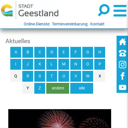
Online-Dienste
Terminvereinbarung
Kontakt
Aktuelles
A
B
C
D
E
F
G
H
I
J
K
L
M
N
O
P
Q
R
S
T
U
V
W
X
Y
Z
andere
alle