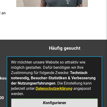
l an
Häufig gesucht
Bürgerbüro
Wir möchten unsere Website so attraktiv wie
Online Rathaus
möglich gestalten. Dafür benötigen wir Ihre
Zustimmung für folgende Zwecke:
Technisch
Was erledige ich wo?
notwendig, Besucher-Statistiken & Verbesserung
rkesa
Stellenangebote
der Nutzungserfahrungen
. Die Einstellung kann
jederzeit unter
Datenschutzerklärung
angepasst
Mängelmeldung
werden.
Straßenbeleuchtung
300
defekt
Konfigurieren