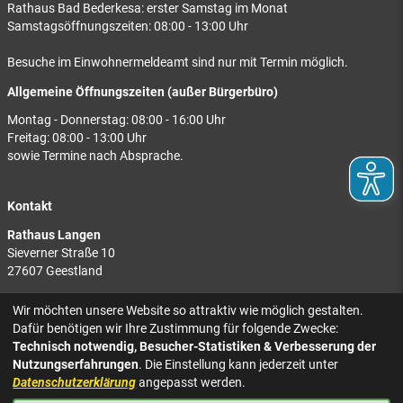
Rathaus Bad Bederkesa: erster Samstag im Monat
Samstagsöffnungszeiten: 08:00 - 13:00 Uhr
Besuche im Einwohnermeldeamt sind nur mit Termin möglich.
Allgemeine Öffnungszeiten (außer Bürgerbüro)
Montag - Donnerstag: 08:00 - 16:00 Uhr
Freitag: 08:00 - 13:00 Uhr
sowie Termine nach Absprache.
Kontakt
Rathaus Langen
Sieverner Straße 10
27607 Geestland
Rathaus Bad Bederkesa
Wir möchten unsere Website so attraktiv wie möglich gestalten.
Am Markt 8
Dafür benötigen wir Ihre Zustimmung für folgende Zwecke:
27624 Geestland
Technisch notwendig, Besucher-Statistiken & Verbesserung der
Nutzungserfahrungen
. Die Einstellung kann jederzeit unter
Tel.: 04743 937-2300
Datenschutzerklärung
angepasst werden.