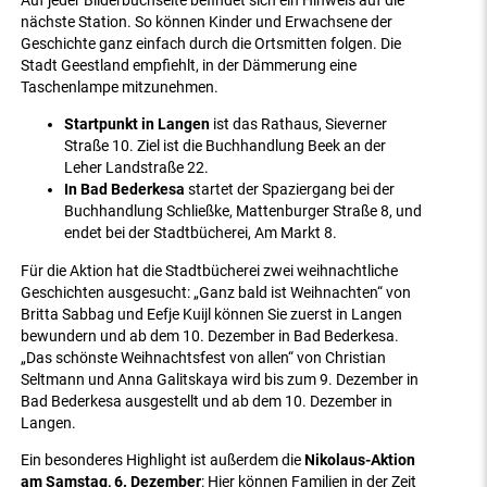
Auf jeder Bilderbuchseite befindet sich ein Hinweis auf die
nächste Station. So können Kinder und Erwachsene der
Geschichte ganz einfach durch die Ortsmitten folgen. Die
Stadt Geestland empfiehlt, in der Dämmerung eine
Taschenlampe mitzunehmen.
Startpunkt in Langen
ist das Rathaus, Sieverner
Straße 10. Ziel ist die Buchhandlung Beek an der
Leher Landstraße 22.
In Bad Bederkesa
startet der Spaziergang bei der
Buchhandlung Schließke, Mattenburger Straße 8, und
endet bei der Stadtbücherei, Am Markt 8.
Für die Aktion hat die Stadtbücherei zwei weihnachtliche
Geschichten ausgesucht: „Ganz bald ist Weihnachten“ von
Britta Sabbag und Eefje Kuijl können Sie zuerst in Langen
bewundern und ab dem 10. Dezember in Bad Bederkesa.
„Das schönste Weihnachtsfest von allen“ von Christian
Seltmann und Anna Galitskaya wird bis zum 9. Dezember in
Bad Bederkesa ausgestellt und ab dem 10. Dezember in
Langen.
Ein besonderes Highlight ist außerdem die
Nikolaus-Aktion
am Samstag, 6. Dezember
: Hier können Familien in der Zeit