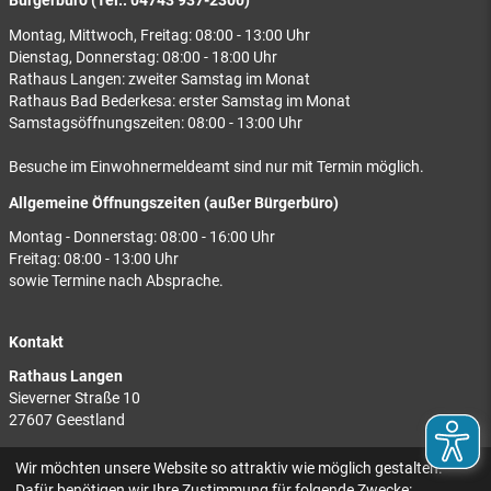
Bürgerbüro (Tel.: 04743 937-2300)
Montag, Mittwoch, Freitag: 08:00 - 13:00 Uhr
Dienstag, Donnerstag: 08:00 - 18:00 Uhr
Rathaus Langen: zweiter Samstag im Monat
Rathaus Bad Bederkesa: erster Samstag im Monat
Samstagsöffnungszeiten: 08:00 - 13:00 Uhr
Besuche im Einwohnermeldeamt sind nur mit Termin möglich.
Allgemeine Öffnungszeiten (außer Bürgerbüro)
Montag - Donnerstag: 08:00 - 16:00 Uhr
Freitag: 08:00 - 13:00 Uhr
sowie Termine nach Absprache.
Kontakt
Rathaus Langen
Sieverner Straße 10
27607 Geestland
Rathaus Bad Bederkesa
Wir möchten unsere Website so attraktiv wie möglich gestalten.
Am Markt 8
Dafür benötigen wir Ihre Zustimmung für folgende Zwecke: