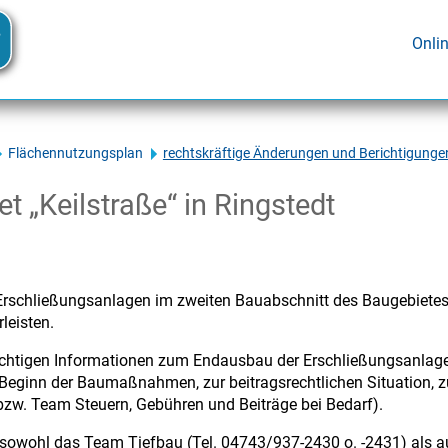
Onli
Flächennutzungsplan
rechtskräftige Änderungen und Berichtigung
t „Keilstraße“ in Ringstedt
rschließungsanlagen im zweiten Bauabschnitt des Baugebietes „
leisten.
ichtigen Informationen zum Endausbau der Erschließungsanlage
Beginn der Baumaßnahmen, zur beitragsrechtlichen Situation, z
w. Team Steuern, Gebühren und Beiträge bei Bedarf).
 sowohl das Team Tiefbau (Tel. 04743/937-2430 o. -2431) als a