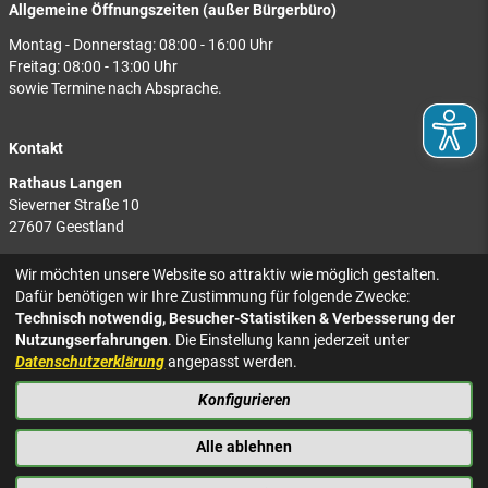
Allgemeine Öffnungszeiten (außer Bürgerbüro)
Montag - Donnerstag: 08:00 - 16:00 Uhr
Freitag: 08:00 - 13:00 Uhr
sowie Termine nach Absprache.
Kontakt
Rathaus Langen
Sieverner Straße 10
27607 Geestland
Rathaus Bad Bederkesa
Wir möchten unsere Website so attraktiv wie möglich gestalten.
Am Markt 8
Dafür benötigen wir Ihre Zustimmung für folgende Zwecke:
27624 Geestland
Technisch notwendig, Besucher-Statistiken & Verbesserung der
Nutzungserfahrungen
. Die Einstellung kann jederzeit unter
Tel.: 04743 937-2300
Datenschutzerklärung
angepasst werden.
Konfigurieren
KONTAKT
NACH OBEN
IMPRESSUM
Alle ablehnen
DATENSCHUTZ
BARRIEREFREIHEIT