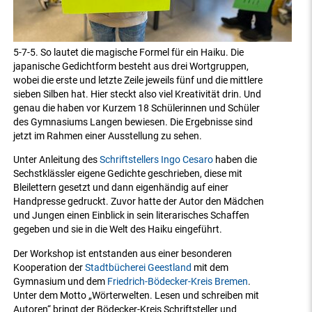
5-7-5. So lautet die magische Formel für ein Haiku. Die
japanische Gedichtform besteht aus drei Wortgruppen,
wobei die erste und letzte Zeile jeweils fünf und die mittlere
sieben Silben hat. Hier steckt also viel Kreativität drin. Und
genau die haben vor Kurzem 18 Schülerinnen und Schüler
des Gymnasiums Langen bewiesen. Die Ergebnisse sind
jetzt im Rahmen einer Ausstellung zu sehen.
Unter Anleitung des
Schriftstellers Ingo Cesaro
haben die
Sechstklässler eigene Gedichte geschrieben, diese mit
Bleilettern gesetzt und dann eigenhändig auf einer
Handpresse gedruckt. Zuvor hatte der Autor den Mädchen
und Jungen einen Einblick in sein literarisches Schaffen
gegeben und sie in die Welt des Haiku eingeführt.
Der Workshop ist entstanden aus einer besonderen
Kooperation der
Stadtbücherei Geestland
mit dem
Gymnasium und dem
Friedrich-Bödecker-Kreis Bremen
.
Unter dem Motto „Wörterwelten. Lesen und schreiben mit
Autoren“ bringt der Bödecker-Kreis Schriftsteller und