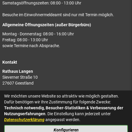
Samstagsöffnungszeiten: 08:00 - 13:00 Uhr
Besuche im Einwohnermeldeamt sind nur mit Termin möglich.
Allgemeine Öffnungszeiten (außer Bürgerbüro)
Montag - Donnerstag: 08:00 - 16:00 Uhr
Freitag: 08:00 - 13:00 Uhr
sowie Termine nach Absprache.
Kontakt
Rathaus Langen
Sieverner Straße 10
27607 Geestland
Rathaus Bad Bederkesa
Wir möchten unsere Website so attraktiv wie möglich gestalten.
Am Markt 8
Dafür benötigen wir Ihre Zustimmung für folgende Zwecke:
27624 Geestland
Technisch notwendig, Besucher-Statistiken & Verbesserung der
Nutzungserfahrungen
. Die Einstellung kann jederzeit unter
Tel.: 04743 937-2300
Datenschutzerklärung
angepasst werden.
Konfigurieren