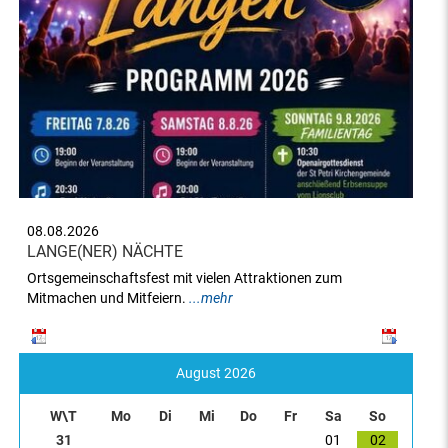
08.08.2026
LANGE(NER) NÄCHTE
Ortsgemeinschaftsfest mit vielen Attraktionen zum
Mitmachen und Mitfeiern.
...mehr
August 2026
W\T
Mo
Di
Mi
Do
Fr
Sa
So
31
01
02