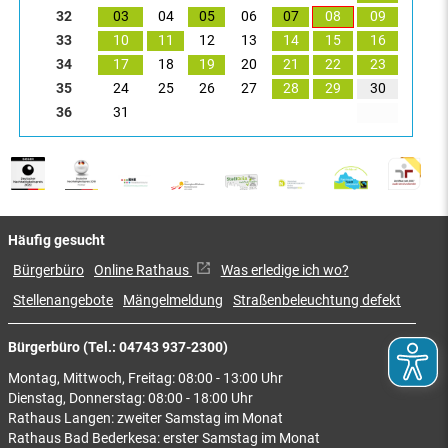
32
03
04
05
06
07
08
09
33
10
11
12
13
14
15
16
34
17
18
19
20
21
22
23
35
24
25
26
27
28
29
30
36
31
Häufig gesucht
Bürgerbüro
Online Rathaus
Was erledige ich wo?
Stellenangebote
Mängelmeldung
Straßenbeleuchtung defekt
Bürgerbüro (Tel.: 04743 937-2300)
Montag, Mittwoch, Freitag: 08:00 - 13:00 Uhr
Dienstag, Donnerstag: 08:00 - 18:00 Uhr
Rathaus Langen: zweiter Samstag im Monat
Rathaus Bad Bederkesa: erster Samstag im Monat