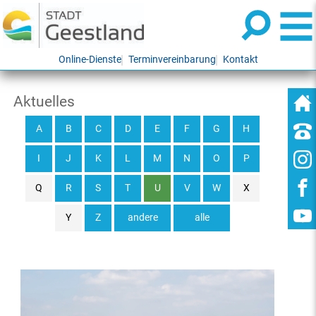
Online-Dienste
Terminvereinbarung
Kontakt
Aktuelles
A
B
C
D
E
F
G
H
I
J
K
L
M
N
O
P
Q
R
S
T
U
V
W
X
Y
Z
andere
alle