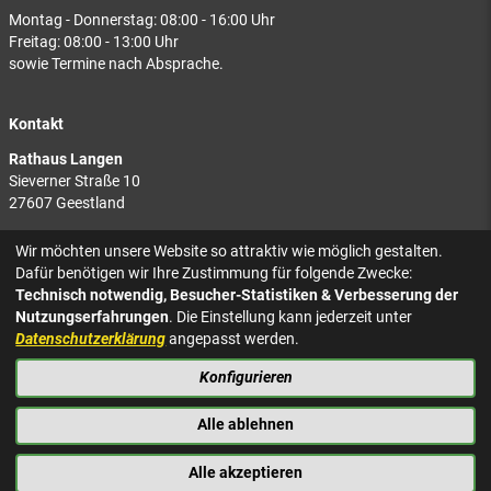
Montag - Donnerstag: 08:00 - 16:00 Uhr
Freitag: 08:00 - 13:00 Uhr
sowie Termine nach Absprache.
Kontakt
Rathaus Langen
Sieverner Straße 10
27607 Geestland
Rathaus Bad Bederkesa
Wir möchten unsere Website so attraktiv wie möglich gestalten.
Am Markt 8
Dafür benötigen wir Ihre Zustimmung für folgende Zwecke:
27624 Geestland
Technisch notwendig, Besucher-Statistiken & Verbesserung der
Nutzungserfahrungen
. Die Einstellung kann jederzeit unter
Tel.: 04743 937-2300
Datenschutzerklärung
angepasst werden.
Konfigurieren
KONTAKT
NACH OBEN
IMPRESSUM
Alle ablehnen
DATENSCHUTZ
BARRIEREFREIHEIT
Alle akzeptieren
PRESSE