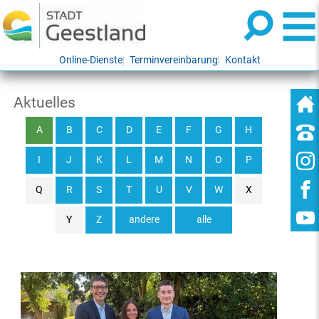
Online-Dienste
Terminvereinbarung
Kontakt
Aktuelles
A
B
C
D
E
F
G
H
I
J
K
L
M
N
O
P
Q
R
S
T
U
V
W
X
Y
Z
andere
alle