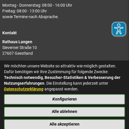
Montag - Donnerstag: 08:00 - 16:00 Uhr
Freitag: 08:00 - 13:00 Uhr
sowie Termine nach Absprache.
Kontakt
Rathaus Langen
Sieverner Straße 10
27607 Geestland
Rathaus Bad Bederkesa
Wir möchten unsere Website so attraktiv wie möglich gestalten.
Am Markt 8
Dafür benötigen wir Ihre Zustimmung für folgende Zwecke:
27624 Geestland
Technisch notwendig, Besucher-Statistiken & Verbesserung der
Nutzungserfahrungen
. Die Einstellung kann jederzeit unter
Tel.: 04743 937-2300
Datenschutzerklärung
angepasst werden.
Konfigurieren
KONTAKT
NACH OBEN
IMPRESSUM
Alle ablehnen
DATENSCHUTZ
BARRIEREFREIHEIT
Alle akzeptieren
PRESSE