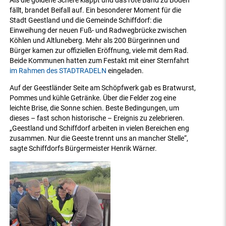
Als die goldene Schere klappt und das rote Band zu Boden
fällt, brandet Beifall auf. Ein besonderer Moment für die
Stadt Geestland und die Gemeinde Schiffdorf: die
Einweihung der neuen Fuß- und Radwegbrücke zwischen
Köhlen und Altluneberg. Mehr als 200 Bürgerinnen und
Bürger kamen zur offiziellen Eröffnung, viele mit dem Rad.
Beide Kommunen hatten zum Festakt mit einer Sternfahrt
im Rahmen des STADTRADELN
eingeladen.
Auf der Geestländer Seite am Schöpfwerk gab es Bratwurst,
Pommes und kühle Getränke. Über die Felder zog eine
leichte Brise, die Sonne schien. Beste Bedingungen, um
dieses – fast schon historische – Ereignis zu zelebrieren.
„Geestland und Schiffdorf arbeiten in vielen Bereichen eng
zusammen. Nur die Geeste trennt uns an mancher Stelle“,
sagte Schiffdorfs Bürgermeister Henrik Wärner.