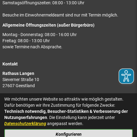
Samstagsöffnungszeiten: 08:00 - 13:00 Uhr
Besuche im Einwohnermeldeamt sind nur mit Termin möglich.
Allgemeine Öffnungszeiten (außer Bürgerbüro)
Montag - Donnerstag: 08:00 - 16:00 Uhr
Freitag: 08:00 - 13:00 Uhr
sowie Termine nach Absprache.
Kontakt
Rathaus Langen
Sieverner Straße 10
27607 Geestland
Rathaus Bad Bederkesa
Wir möchten unsere Website so attraktiv wie möglich gestalten.
Am Markt 8
Dafür benötigen wir Ihre Zustimmung für folgende Zwecke:
27624 Geestland
Technisch notwendig, Besucher-Statistiken & Verbesserung der
Nutzungserfahrungen
. Die Einstellung kann jederzeit unter
Tel.: 04743 937-2300
Datenschutzerklärung
angepasst werden.
Konfigurieren