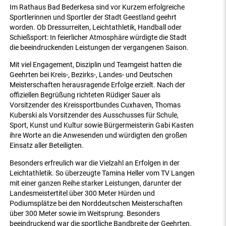
Im Rathaus Bad Bederkesa sind vor Kurzem erfolgreiche
Sportlerinnen und Sportler der Stadt Geestland geehrt
worden. Ob Dressurreiten, Leichtathletik, Handball oder
Schießsport: In feierlicher Atmosphäre würdigte die Stadt
die beeindruckenden Leistungen der vergangenen Saison.
Mit viel Engagement, Disziplin und Teamgeist hatten die
Geehrten bei Kreis-, Bezirks-, Landes- und Deutschen
Meisterschaften herausragende Erfolge erzielt. Nach der
offiziellen Begrüßung richteten Rüdiger Sauer als
Vorsitzender des Kreissportbundes Cuxhaven, Thomas
Kuberski als Vorsitzender des Ausschusses für Schule,
Sport, Kunst und Kultur sowie Bürgermeisterin Gabi Kasten
ihre Worte an die Anwesenden und würdigten den großen
Einsatz aller Beteiligten.
Besonders erfreulich war die Vielzahl an Erfolgen in der
Leichtathletik. So überzeugte Tamina Heller vom TV Langen
mit einer ganzen Reihe starker Leistungen, darunter der
Landesmeistertitel über 300 Meter Hürden und
Podiumsplätze bei den Norddeutschen Meisterschaften
über 300 Meter sowie im Weitsprung. Besonders
beeindruckend war die sportliche Bandbreite der Geehrten.