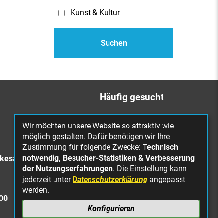
Kunst & Kultur
Häufig gesucht
Bürgerbüro
Wir möchten unsere Website so attraktiv wie
Online Rathaus
möglich gestalten. Dafür benötigen wir Ihre
Zustimmung für folgende Zwecke:
Technisch
Was erledige ich wo?
notwendig, Besucher-Statistiken & Verbesserung
rkesa
Stellenangebote
der Nutzungserfahrungen
. Die Einstellung kann
jederzeit unter
Datenschutzerklärung
angepasst
Mängelmeldung
werden.
Straßenbeleuchtung
300
defekt
Konfigurieren