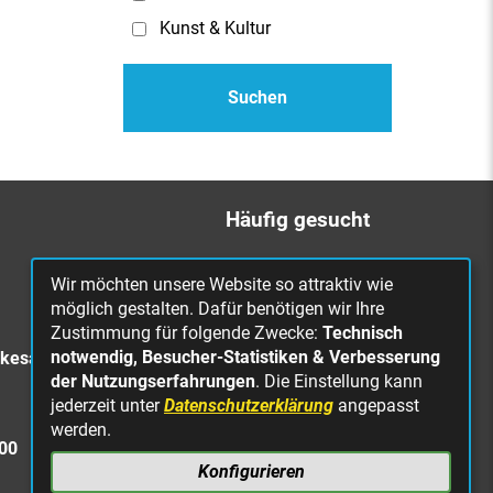
Kunst & Kultur
Häufig gesucht
Bürgerbüro
Wir möchten unsere Website so attraktiv wie
Online Rathaus
möglich gestalten. Dafür benötigen wir Ihre
Zustimmung für folgende Zwecke:
Technisch
Was erledige ich wo?
notwendig, Besucher-Statistiken & Verbesserung
rkesa
Stellenangebote
der Nutzungserfahrungen
. Die Einstellung kann
jederzeit unter
Datenschutzerklärung
angepasst
Mängelmeldung
werden.
Straßenbeleuchtung
300
defekt
Konfigurieren