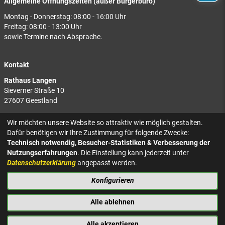
Allgemeine Öffnungszeiten (außer Bürgerbüro)
Montag - Donnerstag: 08:00 - 16:00 Uhr
Freitag: 08:00 - 13:00 Uhr
sowie Termine nach Absprache.
Kontakt
Rathaus Langen
Sieverner Straße 10
27607 Geestland
Rathaus Bad Bederkesa
Wir möchten unsere Website so attraktiv wie möglich gestalten.
Am Markt 8
Dafür benötigen wir Ihre Zustimmung für folgende Zwecke:
27624 Geestland
Technisch notwendig, Besucher-Statistiken & Verbesserung der
Nutzungserfahrungen
. Die Einstellung kann jederzeit unter
Tel.: 04743 937-2300
Datenschutzerklärung
angepasst werden.
Konfigurieren
KONTAKT
NACH OBEN
IMPRESSUM
Alle ablehnen
DATENSCHUTZ
BARRIEREFREIHEIT
Alle akzeptieren