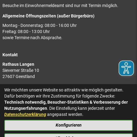
Besuche im Einwohnermeldeamt sind nur mit Termin möglich.
Allgemeine Öffnungszeiten (außer Bürgerbüro)
Montag - Donnerstag: 08:00 - 16:00 Uhr
Freitag: 08:00 - 13:00 Uhr
sowie Termine nach Absprache.
Kontakt
Rathaus Langen
Sieverner Straße 10
27607 Geestland
Rathaus Bad Bederkesa
Wir möchten unsere Website so attraktiv wie möglich gestalten.
Am Markt 8
Dafür benötigen wir Ihre Zustimmung für folgende Zwecke:
27624 Geestland
Technisch notwendig, Besucher-Statistiken & Verbesserung der
Nutzungserfahrungen
. Die Einstellung kann jederzeit unter
Tel.: 04743 937-2300
Datenschutzerklärung
angepasst werden.
Konfigurieren
KONTAKT
NACH OBEN
IMPRESSUM