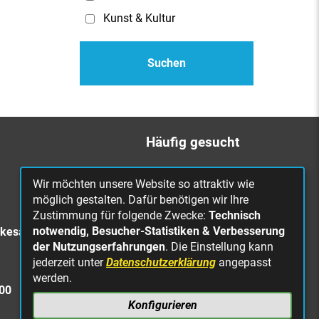
Kunst & Kultur
Häufig gesucht
Bürgerbüro
Wir möchten unsere Website so attraktiv wie
Online Rathaus
möglich gestalten. Dafür benötigen wir Ihre
Zustimmung für folgende Zwecke:
Technisch
Was erledige ich wo?
notwendig, Besucher-Statistiken & Verbesserung
rkesa
Stellenangebote
der Nutzungserfahrungen
. Die Einstellung kann
jederzeit unter
Datenschutzerklärung
angepasst
Mängelmeldung
werden.
Straßenbeleuchtung
300
defekt
Konfigurieren