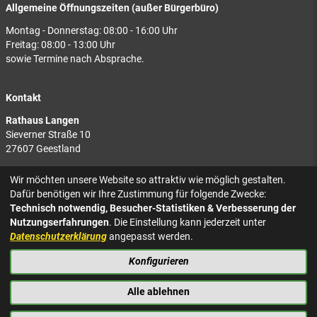
Allgemeine Öffnungszeiten (außer Bürgerbüro)
Montag - Donnerstag: 08:00 - 16:00 Uhr
Freitag: 08:00 - 13:00 Uhr
sowie Termine nach Absprache.
Kontakt
Rathaus Langen
Sieverner Straße 10
27607 Geestland
Rathaus Bad Bederkesa
Wir möchten unsere Website so attraktiv wie möglich gestalten.
Am Markt 8
Dafür benötigen wir Ihre Zustimmung für folgende Zwecke:
27624 Geestland
Technisch notwendig, Besucher-Statistiken & Verbesserung der
Nutzungserfahrungen
. Die Einstellung kann jederzeit unter
Tel.: 04743 937-2300
Datenschutzerklärung
angepasst werden.
Konfigurieren
KONTAKT
NACH OBEN
IMPRESSUM
Alle ablehnen
DATENSCHUTZ
BARRIEREFREIHEIT