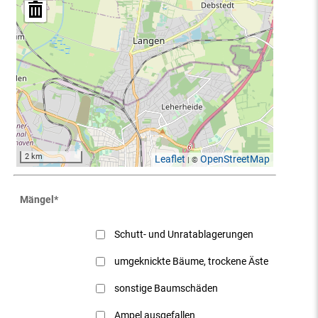
2 km
Leaflet
OpenStreetMap
| ©
Mängel
*
Schutt- und Unratablagerungen
umgeknickte Bäume, trockene Äste
sonstige Baumschäden
Ampel ausgefallen