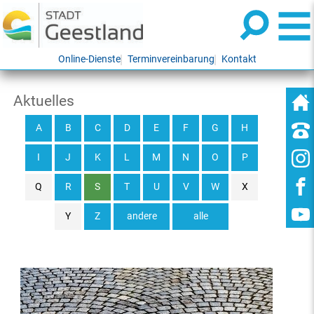
Online-Dienste
Terminvereinbarung
Kontakt
Aktuelles
A
B
C
D
E
F
G
H
I
J
K
L
M
N
O
P
Q
R
S
T
U
V
W
X
Y
Z
andere
alle