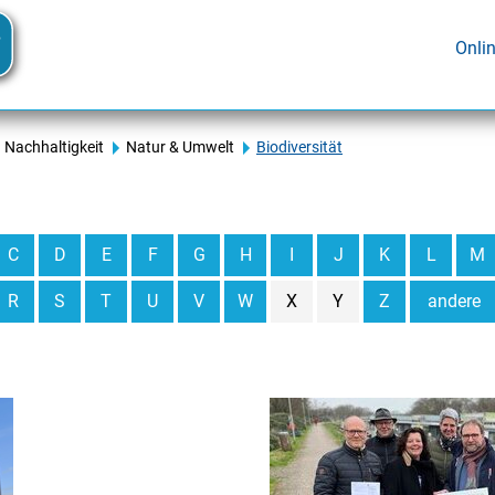
Onli
Nachhaltigkeit
Natur & Umwelt
Biodiversität
C
D
E
F
G
H
I
J
K
L
M
R
S
T
U
V
W
X
Y
Z
andere