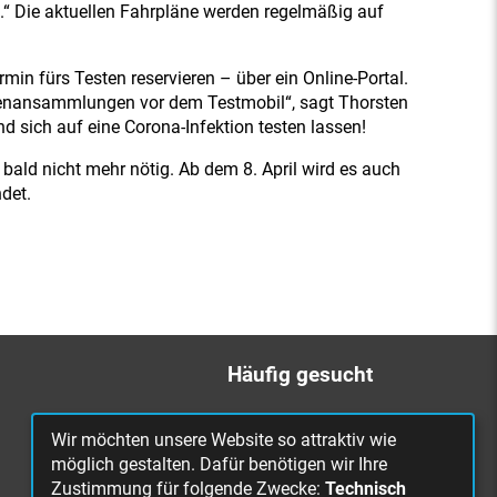
.“ Die aktuellen Fahrpläne werden regelmäßig auf
n fürs Testen reservieren – über ein Online-Portal.
henansammlungen vor dem Testmobil“, sagt Thorsten
d sich auf eine Corona-Infektion testen lassen!
bald nicht mehr nötig. Ab dem 8. April wird es auch
det.
Häufig gesucht
Bürgerbüro
Wir möchten unsere Website so attraktiv wie
Online Rathaus
möglich gestalten. Dafür benötigen wir Ihre
Zustimmung für folgende Zwecke:
Technisch
Was erledige ich wo?