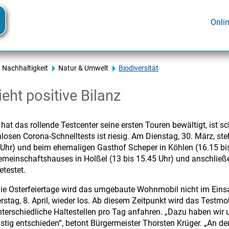
Onli
Nachhaltigkeit
Natur & Umwelt
Biodiversität
eht positive Bilanz
at das rollende Testcenter seine ersten Touren bewältigt, ist s
losen Corona-Schnelltests ist riesig. Am Dienstag, 30. März, st
 Uhr) und beim ehemaligen Gasthof Scheper in Köhlen (16.15 bi
emeinschaftshauses in Holßel (13 bis 15.45 Uhr) und anschließe
etestet.
die Osterfeiertage wird das umgebaute Wohnmobil nicht im Eins
stag, 8. April, wieder los. Ab diesem Zeitpunkt wird das Testmo
unterschiedliche Haltestellen pro Tag anfahren. „Dazu haben w
istig entschieden“, betont Bürgermeister Thorsten Krüger. „An 