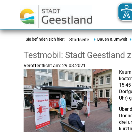
Sie befinden sich hier:
Startseite
Bauen & Umwelt
Testmobil: Stadt Geestland zi
Veröffentlicht am:
29.03.2021
Kaum h
kosten
15.45
Dorfg
Uhr) g
Über 
Donner
drei 
kurzfr