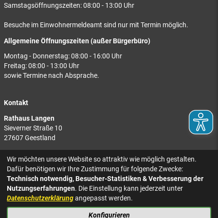
Samstagsöffnungszeiten: 08:00 - 13:00 Uhr
Besuche im Einwohnermeldeamt sind nur mit Termin möglich.
Allgemeine Öffnungszeiten (außer Bürgerbüro)
Montag - Donnerstag: 08:00 - 16:00 Uhr
Freitag: 08:00 - 13:00 Uhr
sowie Termine nach Absprache.
Kontakt
Rathaus Langen
Sieverner Straße 10
27607 Geestland
Rathaus Bad Bederkesa
Wir möchten unsere Website so attraktiv wie möglich gestalten.
Am Markt 8
Dafür benötigen wir Ihre Zustimmung für folgende Zwecke:
27624 Geestland
Technisch notwendig, Besucher-Statistiken & Verbesserung der
Nutzungserfahrungen
. Die Einstellung kann jederzeit unter
Tel.: 04743 937-2300
Datenschutzerklärung
angepasst werden.
Konfigurieren