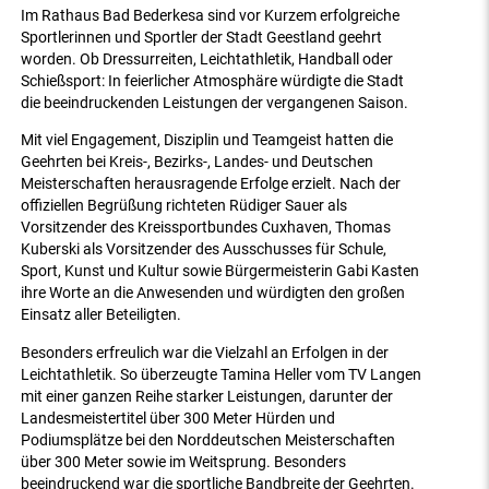
Im Rathaus Bad Bederkesa sind vor Kurzem erfolgreiche
Sportlerinnen und Sportler der Stadt Geestland geehrt
worden. Ob Dressurreiten, Leichtathletik, Handball oder
Schießsport: In feierlicher Atmosphäre würdigte die Stadt
die beeindruckenden Leistungen der vergangenen Saison.
Mit viel Engagement, Disziplin und Teamgeist hatten die
Geehrten bei Kreis-, Bezirks-, Landes- und Deutschen
Meisterschaften herausragende Erfolge erzielt. Nach der
offiziellen Begrüßung richteten Rüdiger Sauer als
Vorsitzender des Kreissportbundes Cuxhaven, Thomas
Kuberski als Vorsitzender des Ausschusses für Schule,
Sport, Kunst und Kultur sowie Bürgermeisterin Gabi Kasten
ihre Worte an die Anwesenden und würdigten den großen
Einsatz aller Beteiligten.
Besonders erfreulich war die Vielzahl an Erfolgen in der
Leichtathletik. So überzeugte Tamina Heller vom TV Langen
mit einer ganzen Reihe starker Leistungen, darunter der
Landesmeistertitel über 300 Meter Hürden und
Podiumsplätze bei den Norddeutschen Meisterschaften
über 300 Meter sowie im Weitsprung. Besonders
beeindruckend war die sportliche Bandbreite der Geehrten.