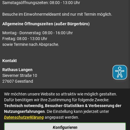
Samstagsöffnungszeiten: 08:00 - 13:00 Uhr
Besuche im Einwohnermeldeamt sind nur mit Termin möglich.
Allgemeine Öffnungszeiten (außer Bürgerbüro)
Montag - Donnerstag: 08:00 - 16:00 Uhr
Freitag: 08:00 - 13:00 Uhr
sowie Termine nach Absprache.
Kontakt
Rathaus Langen
Sieverner Straße 10
27607 Geestland
Rathaus Bad Bederkesa
Wir möchten unsere Website so attraktiv wie möglich gestalten.
Am Markt 8
Dafür benötigen wir Ihre Zustimmung für folgende Zwecke:
27624 Geestland
Technisch notwendig, Besucher-Statistiken & Verbesserung der
Nutzungserfahrungen
. Die Einstellung kann jederzeit unter
Tel.: 04743 937-2300
Datenschutzerklärung
angepasst werden.
Konfigurieren