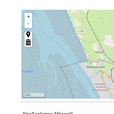
+
−
2 km
Straßenlampe Mängel
*