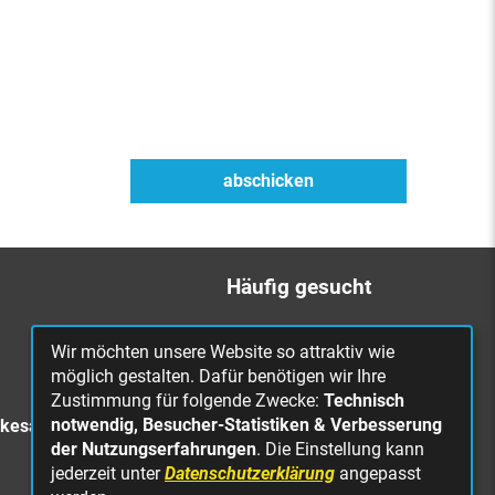
Häufig gesucht
Bürgerbüro
Wir möchten unsere Website so attraktiv wie
Online Rathaus
möglich gestalten. Dafür benötigen wir Ihre
Zustimmung für folgende Zwecke:
Technisch
Was erledige ich wo?
notwendig, Besucher-Statistiken & Verbesserung
rkesa
Stellenangebote
der Nutzungserfahrungen
. Die Einstellung kann
jederzeit unter
Datenschutzerklärung
angepasst
Mängelmeldung