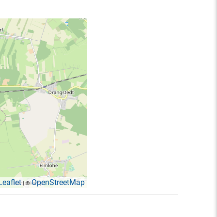
Leaflet
OpenStreetMap
| ©