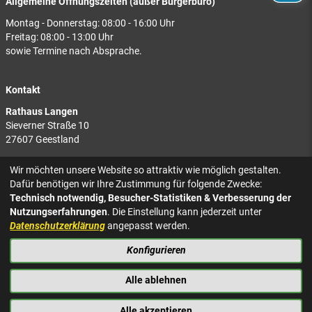
Allgemeine Öffnungszeiten (außer Bürgerbüro)
Montag - Donnerstag: 08:00 - 16:00 Uhr
Freitag: 08:00 - 13:00 Uhr
sowie Termine nach Absprache.
Kontakt
Rathaus Langen
Sieverner Straße 10
27607 Geestland
Rathaus Bad Bederkesa
Wir möchten unsere Website so attraktiv wie möglich gestalten.
Am Markt 8
Dafür benötigen wir Ihre Zustimmung für folgende Zwecke:
27624 Geestland
Technisch notwendig, Besucher-Statistiken & Verbesserung der
Nutzungserfahrungen
. Die Einstellung kann jederzeit unter
Tel.: 04743 937-2300
Datenschutzerklärung
angepasst werden.
Konfigurieren
KONTAKT
NACH OBEN
IMPRESSUM
Alle ablehnen
DATENSCHUTZ
BARRIEREFREIHEIT
Alle akzeptieren