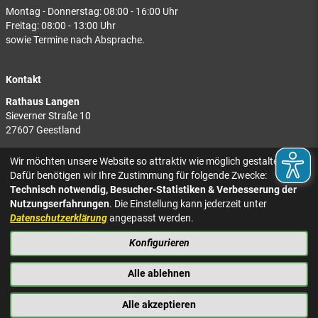
Montag - Donnerstag: 08:00 - 16:00 Uhr
Freitag: 08:00 - 13:00 Uhr
sowie Termine nach Absprache.
Kontakt
Rathaus Langen
Sieverner Straße 10
27607 Geestland
Rathaus Bad Bederkesa
Wir möchten unsere Website so attraktiv wie möglich gestalten.
Am Markt 8
Dafür benötigen wir Ihre Zustimmung für folgende Zwecke:
27624 Geestland
Technisch notwendig, Besucher-Statistiken & Verbesserung der
Nutzungserfahrungen
. Die Einstellung kann jederzeit unter
Tel.: 04743 937-2300
Datenschutzerklärung
angepasst werden.
Konfigurieren
KONTAKT
NACH OBEN
IMPRESSUM
Alle ablehnen
DATENSCHUTZ
BARRIEREFREIHEIT
Alle akzeptieren
PRESSE