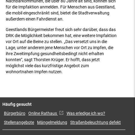
Nachbarkommunen, die über 80 Jahre alt sind, können sich
für die Impfaktion anmelden. Für Menschen aus Geestland,
die mobil eingeschränkt sind, bietet die Stadtverwaltung
außerdem einen Fahrdienst an.
Geestlands Bürgermeister freut sich sehr darüber, dass das
DRK die Möglichkeit bekommen hat, eine weitere Impfaktion
vor Ort auf die Beine zu stellen. „Das versetzt uns in die
Lage, unter anderem jene Menschen vor Ort zu impfen, die
ihre Zweitimpfung gesundheitsbedingt nicht erhalten
konnten“, sagt Thorsten Krüger. Er hofft, dass jetzt
möglichst viele das kurzfristige Angebot zum
wohnortnahen Impfen nutzen.
Häufig gesucht
Bürgerbüro
Online Rathaus
Was erledige ich wo?
Stellenangebote
Mängelmeldung
Straßenbeleuchtung defekt