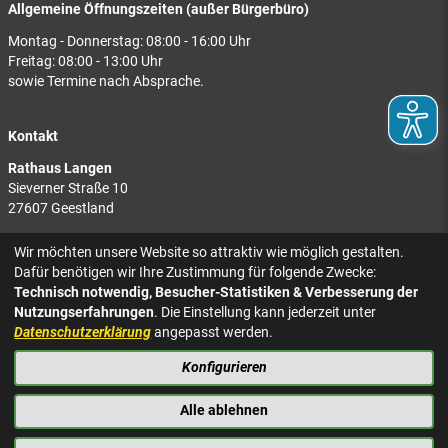
Allgemeine Öffnungszeiten (außer Bürgerbüro)
Montag - Donnerstag: 08:00 - 16:00 Uhr
Freitag: 08:00 - 13:00 Uhr
sowie Termine nach Absprache.
Kontakt
Rathaus Langen
Sieverner Straße 10
27607 Geestland
Rathaus Bad Bederkesa
Wir möchten unsere Website so attraktiv wie möglich gestalten.
Am Markt 8
Dafür benötigen wir Ihre Zustimmung für folgende Zwecke:
27624 Geestland
Technisch notwendig, Besucher-Statistiken & Verbesserung der
Nutzungserfahrungen
. Die Einstellung kann jederzeit unter
Tel.: 04743 937-2300
Datenschutzerklärung
angepasst werden.
Konfigurieren
KONTAKT
NACH OBEN
IMPRESSUM
Alle ablehnen
DATENSCHUTZ
BARRIEREFREIHEIT