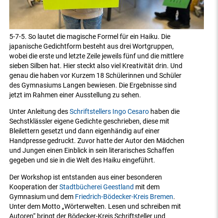
5-7-5. So lautet die magische Formel für ein Haiku. Die
japanische Gedichtform besteht aus drei Wortgruppen,
wobei die erste und letzte Zeile jeweils fünf und die mittlere
sieben Silben hat. Hier steckt also viel Kreativität drin. Und
genau die haben vor Kurzem 18 Schülerinnen und Schüler
des Gymnasiums Langen bewiesen. Die Ergebnisse sind
jetzt im Rahmen einer Ausstellung zu sehen.
Unter Anleitung des
Schriftstellers Ingo Cesaro
haben die
Sechstklässler eigene Gedichte geschrieben, diese mit
Bleilettern gesetzt und dann eigenhändig auf einer
Handpresse gedruckt. Zuvor hatte der Autor den Mädchen
und Jungen einen Einblick in sein literarisches Schaffen
gegeben und sie in die Welt des Haiku eingeführt.
Der Workshop ist entstanden aus einer besonderen
Kooperation der
Stadtbücherei Geestland
mit dem
Gymnasium und dem
Friedrich-Bödecker-Kreis Bremen
.
Unter dem Motto „Wörterwelten. Lesen und schreiben mit
Autoren“ bringt der Bödecker-Kreis Schriftsteller und