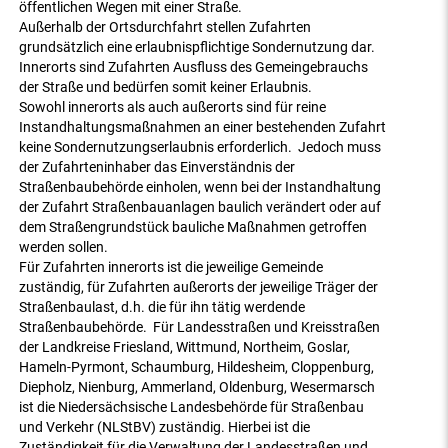
öffentlichen Wegen mit einer Straße.
Außerhalb der Ortsdurchfahrt stellen Zufahrten
grundsätzlich eine erlaubnispflichtige Sondernutzung dar.
Innerorts sind Zufahrten Ausfluss des Gemeingebrauchs
der Straße und bedürfen somit keiner Erlaubnis.
Sowohl innerorts als auch außerorts sind für reine
Instandhaltungsmaßnahmen an einer bestehenden Zufahrt
keine Sondernutzungserlaubnis erforderlich. Jedoch muss
der Zufahrteninhaber das Einverständnis der
Straßenbaubehörde einholen, wenn bei der Instandhaltung
der Zufahrt Straßenbauanlagen baulich verändert oder auf
dem Straßengrundstück bauliche Maßnahmen getroffen
werden sollen.
Für Zufahrten innerorts ist die jeweilige Gemeinde
zuständig, für Zufahrten außerorts der jeweilige Träger der
Straßenbaulast, d.h. die für ihn tätig werdende
Straßenbaubehörde. Für Landesstraßen und Kreisstraßen
der Landkreise Friesland, Wittmund, Northeim, Goslar,
Hameln-Pyrmont, Schaumburg, Hildesheim, Cloppenburg,
Diepholz, Nienburg, Ammerland, Oldenburg, Wesermarsch
ist die Niedersächsische Landesbehörde für Straßenbau
und Verkehr (NLStBV) zuständig. Hierbei ist die
Zuständigkeit für die Verwaltung der Landesstraßen und