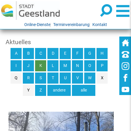
Online-Dienste
Terminvereinbarung
Kontakt
Aktuelles
A
B
C
D
E
F
G
H
I
J
K
L
M
N
O
P
Q
R
S
T
U
V
W
X
Y
Z
andere
alle