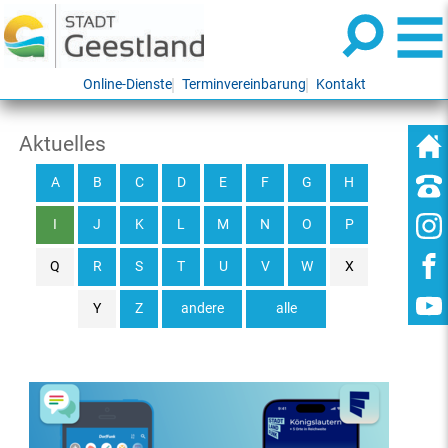
Online-Dienste
Terminvereinbarung
Kontakt
Aktuelles
A
B
C
D
E
F
G
H
I
J
K
L
M
N
O
P
Q
R
S
T
U
V
W
X
Y
Z
andere
alle