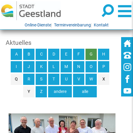
Online-Dienste
Terminvereinbarung
Kontakt
Aktuelles
A
B
C
D
E
F
G
H
I
J
K
L
M
N
O
P
Q
R
S
T
U
V
W
X
Y
Z
andere
alle