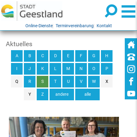
Online-Dienste
Terminvereinbarung
Kontakt
Aktuelles
A
B
C
D
E
F
G
H
I
J
K
L
M
N
O
P
Q
R
S
T
U
V
W
X
Y
Z
andere
alle