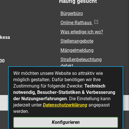
Häufig gesucht
Bürgerbüro
Online Rathaus
Was erledige ich wo?
rkesa
Stellenangebote
Mängelmeldung
Straßenbeleuchtung
300
defekt
Wir möchten unsere Website so attraktiv wie
möglich gestalten. Dafür benötigen wir Ihre
Zustimmung für folgende Zwecke:
Technisch
notwendig, Besucher-Statistiken & Verbesserung
der Nutzungserfahrungen
. Die Einstellung kann
NACH OBEN
jederzeit unter
Datenschutzerklärung
angepasst
werden.
Konfigurieren