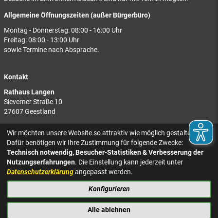
Allgemeine Öffnungszeiten (außer Bürgerbüro)
Montag - Donnerstag: 08:00 - 16:00 Uhr
Freitag: 08:00 - 13:00 Uhr
sowie Termine nach Absprache.
Kontakt
Rathaus Langen
Sieverner Straße 10
27607 Geestland
Rathaus Bad Bederkesa
Wir möchten unsere Website so attraktiv wie möglich gestalten.
Am Markt 8
Dafür benötigen wir Ihre Zustimmung für folgende Zwecke:
27624 Geestland
Technisch notwendig, Besucher-Statistiken & Verbesserung der
Nutzungserfahrungen
. Die Einstellung kann jederzeit unter
Tel.: 04743 937-2300
Datenschutzerklärung
angepasst werden.
Konfigurieren
KONTAKT
NACH OBEN
IMPRESSUM
Alle ablehnen
DATENSCHUTZ