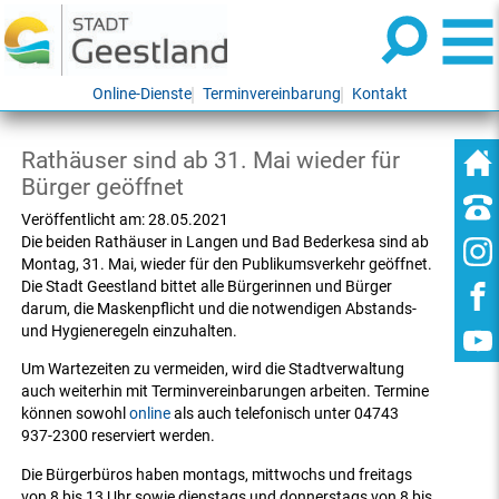
Online-Dienste
Terminvereinbarung
Kontakt
Rathäuser sind ab 31. Mai wieder für
Bürger geöffnet
Veröffentlicht am:
28.05.2021
Die beiden Rathäuser in Langen und Bad Bederkesa sind ab
Montag, 31. Mai, wieder für den Publikumsverkehr geöffnet.
Die Stadt Geestland bittet alle Bürgerinnen und Bürger
darum, die Maskenpflicht und die notwendigen Abstands-
und Hygieneregeln einzuhalten.
Um Wartezeiten zu vermeiden, wird die Stadtverwaltung
auch weiterhin mit Terminvereinbarungen arbeiten. Termine
können sowohl
online
als auch telefonisch unter 04743
937-2300 reserviert werden.
Die Bürgerbüros haben montags, mittwochs und freitags
von 8 bis 13 Uhr sowie dienstags und donnerstags von 8 bis