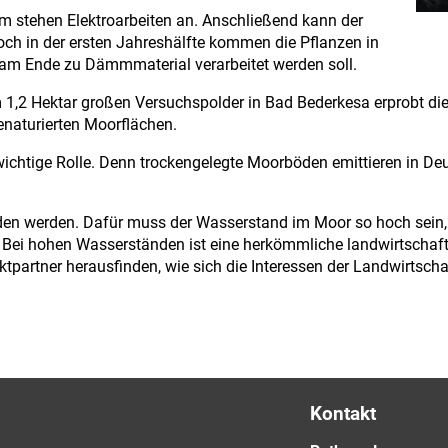
m stehen Elektroarbeiten an. Anschließend kann der
och in der ersten Jahreshälfte kommen die Pflanzen in
er am Ende zu Dämmmaterial verarbeitet werden soll.
m 1,2 Hektar großen Versuchspolder in Bad Bederkesa erprobt d
enaturierten Moorflächen.
wichtige Rolle. Denn trockengelegte Moorböden emittieren in De
n werden. Dafür muss der Wasserstand im Moor so hoch sein, 
t: Bei hohen Wasserständen ist eine herkömmliche landwirtschaf
rojektpartner herausfinden, wie sich die Interessen der Landwirts
Kontakt